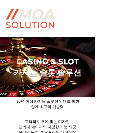
​CASINO & SLOT
​카지노 슬롯 솔루션
10년 이상 카지노 솔루션 임대를 통한
업계 최고의 기술력
고객의 니즈에 맞는 디자인
관리자 페이지의 다양한 기능 제공
온라인 운영 및 오프라인 매장 영업