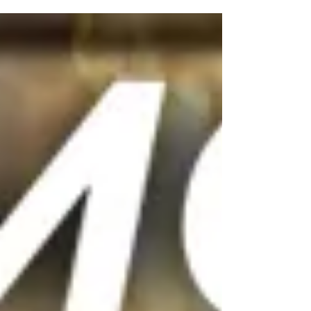
분양을 통해 최적화된 솔루션을 오프매장 온라인 등
영업방식에 특화시켜 제공해드리고 있습니다