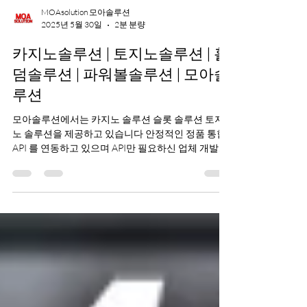
MOAsolution 모아솔루션
2025년 5월 30일
2분 분량
카지노솔루션 | 토지노솔루션 | 홀
덤솔루션 | 파워볼솔루션 | 모아솔
루션
모아솔루션에서는 카지노 솔루션 슬롯 솔루션 토지
노 솔루션을 제공하고 있습니다 안정적인 정품 통합
API 를 연동하고 있으며 API만 필요하신 업체 개발실
에게 합리적인 가격으로 제공하고 있습니다 다양한
분양을 통해 최적화된 솔루션을 오프매장 온라인 등
영업방식에 특화시켜 제공해드리고 있습니다