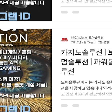
고 있으며 API만 필요하신 
로 제공하고 있습니다 다양한
을 오프매장 온라인 등 영업
있습니다
MOAsolution 모아솔루션
2025년 7월 24일
2분 분량
카지노솔루션 | 
덤솔루션 | 파워
루션
모아솔루션에서는 카지노 솔루
션을 제공하고 있습니다 안정적
고 있으며 API만 필요하신 
로 제공하고 있습니다 다양한
을 오프매장 온라인 등 영업
있습니다