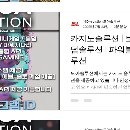
MOAsolution 모아솔루션
2025년 7월 23일
2분 분량
카지노솔루션 | 
덤솔루션 | 파워
루션
모아솔루션에서는 카지노 솔루
션을 제공하고 있습니다 안정적
고 있으며 API만 필요하신 
로 제공하고 있습니다 다양한
을 오프매장 온라인 등 영업
있습니다
MOAsolution 모아솔루션