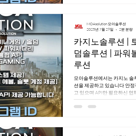
있습니다
MOAsolution 모아솔루션
2025년 7월 29일
2분 분량
카지노솔루션 | 
덤솔루션 | 파워
루션
모아솔루션에서는 카지노 솔루
션을 제공하고 있습니다 안정적
고 있으며 API만 필요하신 
로 제공하고 있습니다 다양한
을 오프매장 온라인 등 영업
있습니다