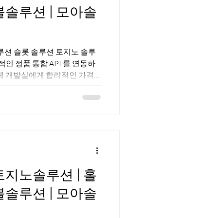
볼솔루션 | 모아솔
션 슬롯 솔루션 토지노 솔루
인 정품 통합 API 를 연동하
업체 개발실에게 합리적인 가격으
 분양을 통해 최적화된 솔루션
방식에 특화시켜 제공해드리고
토지노솔루션 | 홀
볼솔루션 | 모아솔