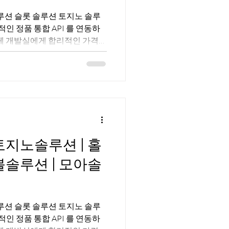
션 슬롯 솔루션 토지노 솔루
인 정품 통합 API 를 연동하
업체 개발실에게 합리적인 가격으
 분양을 통해 최적화된 솔루션
방식에 특화시켜 제공해드리고
토지노솔루션 | 홀
볼솔루션 | 모아솔
션 슬롯 솔루션 토지노 솔루
인 정품 통합 API 를 연동하