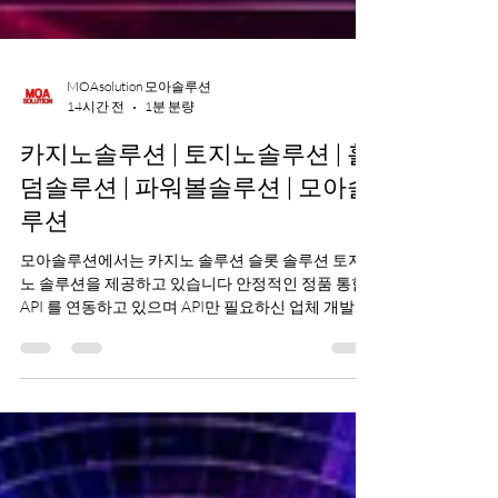
MOAsolution 모아솔루션
14시간 전
1분 분량
카지노솔루션 | 토지노솔루션 | 홀
덤솔루션 | 파워볼솔루션 | 모아솔
루션
모아솔루션에서는 카지노 솔루션 슬롯 솔루션 토지
노 솔루션을 제공하고 있습니다 안정적인 정품 통합
API 를 연동하고 있으며 API만 필요하신 업체 개발실
에게 합리적인 가격으로 제공하고 있습니다 다양한
분양을 통해 최적화된 솔루션을 오프매장 온라인 등
영업방식에 특화시켜 제공해드리고 있습니다