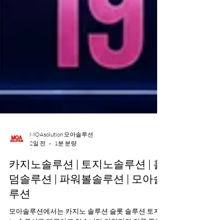
MOAsolution 모아솔루션
2일 전
1분 분량
카지노솔루션 | 토지노솔루션 | 홀