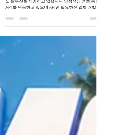
덤솔루션 | 파워볼솔루션 | 모아솔
루션
모아솔루션에서는 카지노 솔루션 슬롯 솔루션 토지
노 솔루션을 제공하고 있습니다 안정적인 정품 통합
API 를 연동하고 있으며 API만 필요하신 업체 개발실
에게 합리적인 가격으로 제공하고 있습니다 다양한
분양을 통해 최적화된 솔루션을 오프매장 온라인 등
영업방식에 특화시켜 제공해드리고 있습니다