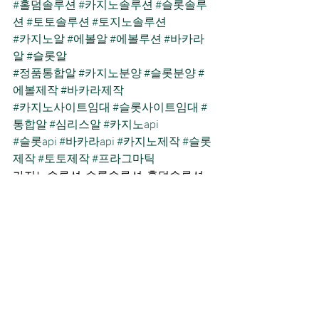
#홀덤솔루션
#카지노솔루션
#슬롯솔루
션
#토토솔루션
#토지노솔루션
#카지노알
#에볼알
#에볼루션
#바카라
알
#슬롯알
#정품통합알
#카지노분양
#슬롯분양
#
에볼제작
#바카라제작
#카지노사이트임대
#슬롯사이트임대
#
통합알
#심리스알
#카지노api
#슬롯api
#바카라api
#카지노제작
#슬롯
제작
#토토제작
#프라그마틱
카지노솔루션, 슬롯솔루션, 홀덤솔루션, 
토지노솔루션, 카지노알, 
에볼알, 에볼루션, 바카라알, 슬롯알, 정품
통합알, 카지노분양, 
슬롯분양, 에볼제작, 바카라제작, 카지노
사이트임대, 슬롯사이트임대, 
통합알, 심리스알, 카지노api, 슬롯api, 바
카라api, 카지노제작, 슬롯제작, 
토토제작, 프라그마틱 