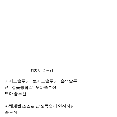
카지노 솔루션
카지노솔루션 | 토지노솔루션 | 홀덤솔루
션 | 정품통합알 | 모아솔루션 
모아 솔루션 
자체개발 소스로 잡 오류없이 안정적인 
솔루션,