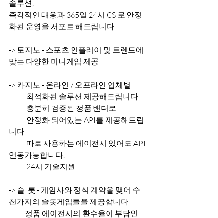
솔루션,
즉각적인 대응과 365일 24시 CS 로 안정
화된 운영을 서포트 해드립니다.
-> 토지노 - 스포츠 인플레이 및 트렌드에 
맞는 다양한 미니게임 제공
-> 카지노 - 온라인 / 오프라인 업체별 
            최적화된 솔루션 제공해드립니다.
            충분히 검증된 정품 밴더로
            안정화 되어있는 API를 제공해드립
니다.
            따로 사용하는 에이전시 있어도 API 
연동가능합니다. 
            24시 기술지원. 
-> 슬  롯 - 게임사와 정식 계약을 맺어 수
천가지의 슬롯게임들을 제공합니다. 
           정품 에이전시의 환수율이 부담인 