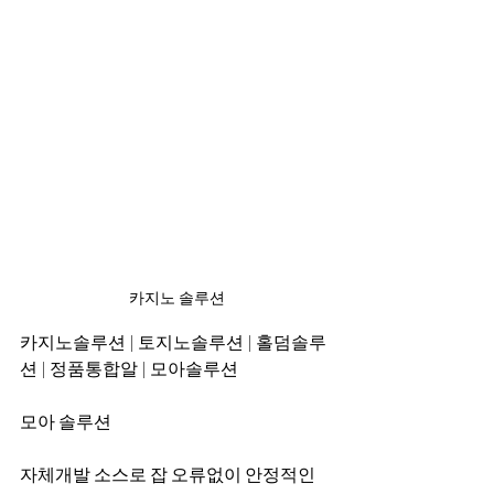
카지노 솔루션
카지노솔루션 | 토지노솔루션 | 홀덤솔루
션 | 정품통합알 | 모아솔루션 
모아 솔루션 
자체개발 소스로 잡 오류없이 안정적인 