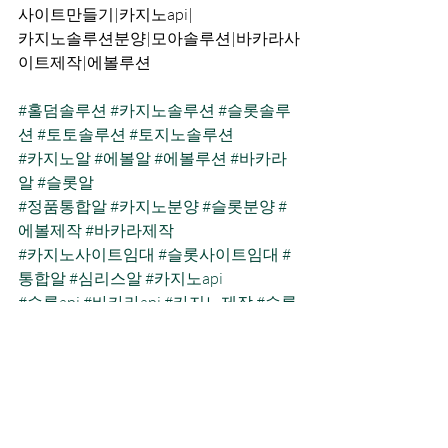
사이트만들기|카지노api|
카지노솔루션분양|모아솔루션|바카라사
이트제작|에볼루션
#홀덤솔루션
#카지노솔루션
#슬롯솔루
션
#토토솔루션
#토지노솔루션
#카지노알
#에볼알
#에볼루션
#바카라
알
#슬롯알
#정품통합알
#카지노분양
#슬롯분양
#
에볼제작
#바카라제작
#카지노사이트임대
#슬롯사이트임대
#
통합알
#심리스알
#카지노api
#슬롯api
#바카라api
#카지노제작
#슬롯
제작
#토토제작
#프라그마틱
카지노솔루션, 슬롯솔루션, 홀덤솔루션, 
토지노솔루션, 카지노알, 
에볼알, 에볼루션, 바카라알, 슬롯알, 정품
통합알, 카지노분양, 