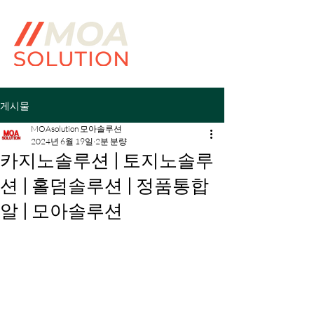
게시물
MOAsolution 모아솔루션
2024년 6월 19일
2분 분량
카지노솔루션 | 토지노솔루
션 | 홀덤솔루션 | 정품통합
알 | 모아솔루션