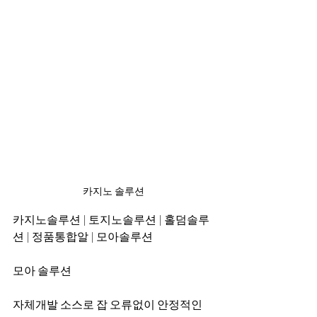
카지노 솔루션
카지노솔루션 | 토지노솔루션 | 홀덤솔루
션 | 정품통합알 | 모아솔루션 
모아 솔루션 
자체개발 소스로 잡 오류없이 안정적인 