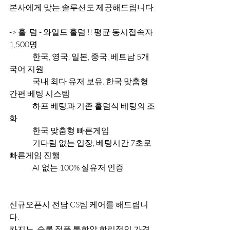
본사에게 맞는 솔루션도 제공해드립니다.
-> 홀  덤 - 와일드 홀덤 !! 평균 동시접속자 
1,500명
               한국, 영국, 일본, 중국, 베트남 5개 
국어 지원
               국내 최다 유저 보유, 한국 맞춤형 
간편 베팅 시스템
               하프 베팅과 기존 홀덤식 베팅의 조
화
               한국 맞춤형 빠른게임
               기다림 없는 입장, 베팅시간 7초로 
빠른게임 진행
               AI 없는 100% 실유저 인증
신규오픈시 전담 CS팀 케어를 해드립니
다.
카지노, 슬롯 정품 통합알 합리적인 가격