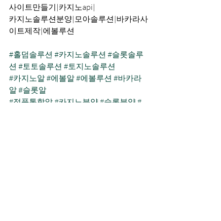
사이트만들기|카지노api|
카지노솔루션분양|모아솔루션|바카라사
이트제작|에볼루션
#홀덤솔루션
#카지노솔루션
#슬롯솔루
션
#토토솔루션
#토지노솔루션
#카지노알
#에볼알
#에볼루션
#바카라
알
#슬롯알
#정품통합알
#카지노분양
#슬롯분양
#
에볼제작
#바카라제작
#카지노사이트임대
#슬롯사이트임대
#
통합알
#심리스알
#카지노api
#슬롯api
#바카라api
#카지노제작
#슬롯
제작
#토토제작
#프라그마틱
카지노솔루션, 슬롯솔루션, 홀덤솔루션, 
토지노솔루션, 카지노알, 
에볼알, 에볼루션, 바카라알, 슬롯알, 정품
통합알, 카지노분양, 