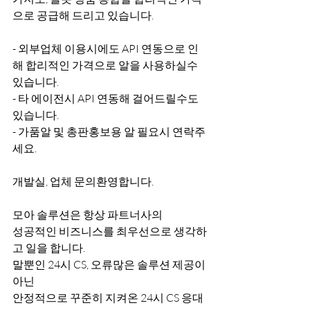
으로 공급해 드리고 있습니다. 
- 외부업체 이용시에도 API 연동으로 인
해 합리적인 가격으로 알을 사용하실수 
있습니다.
- 타 에이전시 API 연동해 걸어드릴수도 
있습니다. 
- 가품알 및 총판홍보용 알 필요시 연락주
세요.
개발실, 업체 문의환영합니다.
모아 솔루션은 항상 파트너사의
성공적인 비즈니스를 최우선으로 생각하
고 일을 합니다.
말뿐인 24시 CS, 오류많은 솔루션 제공이 
아닌
안정적으로 꾸준히 지켜온 24시 CS 응대