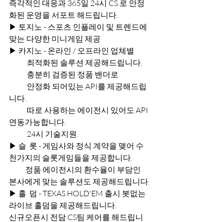
즉각적인 대응과 365일 24시 CS 로 안정
화된 운영을 서포트 해드립니다.
▶ 토지노 - 스포츠 인플레이 및 트렌드에 
맞는 다양한 미니게임 제공
▶ 카지노 - 온라인 / 오프라인 업체별 
            최적화된 솔루션 제공해드립니다.
            충분히 검증된 정품 밴더로
            안정화 되어있는 API를 제공해드립
니다.
            따로 사용하는 에이전시 있어도 API 
연동가능합니다. 
            24시 기술지원. 
▶ 슬  롯 - 게임사와 정식 계약을 맺어 수
천가지의 슬롯게임들을 제공합니다. 
           정품 에이전시의 환수율이 부담인 
본사에게 맞는 솔루션도 제공해드립니다.
▶ 홀  덤 - TEXAS HOLD'EM 출시 봇없는 
라이브 홀덤을 제공해드립니다.
신규오픈시 전담 CS팀 케어를 해드립니