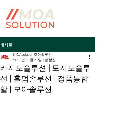
게시물
MOAsolution 모아솔루션
2023년 12월 21일
1분 분량
카지노솔루션 | 토지노솔루
션 | 홀덤솔루션 | 정품통합
알 | 모아솔루션