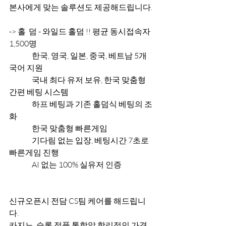
본사에게 맞는 솔루션도 제공해드립니다.
-> 홀  덤 - 와일드 홀덤 !! 평균 동시접속자 
1,500명
               한국, 영국, 일본, 중국, 베트남 5개 
국어 지원
               국내 최다 유저 보유, 한국 맞춤형 
간편 베팅 시스템
               하프 베팅과 기존 홀덤식 베팅의 조
화
               한국 맞춤형 빠른게임
               기다림 없는 입장, 베팅시간 7초로 
빠른게임 진행
               AI 없는 100% 실유저 인증
신규오픈시 전담 CS팀 케어를 해드립니
다.
카지노, 슬롯 정품 통합알 합리적인 가격