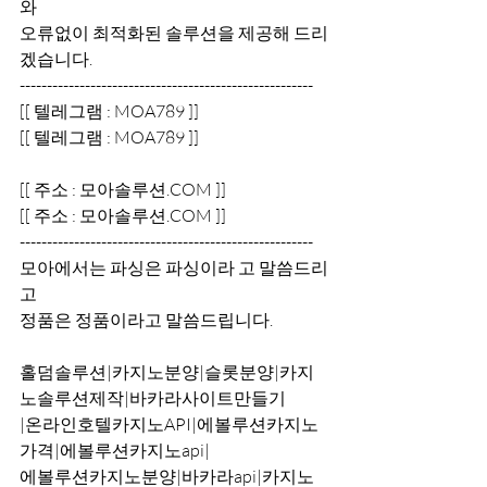
와
오류없이 최적화된 솔루션을 제공해 드리
겠습니다.
------------------------------------------------------
[[ 텔레그램 : MOA789 ]]
[[ 텔레그램 : MOA789 ]]
[[ 주소 : 모아솔루션.COM ]]
[[ 주소 : 모아솔루션.COM ]]
------------------------------------------------------
모아에서는 파싱은 파싱이라 고 말씀드리
고
정품은 정품이라고 말씀드립니다.
홀덤솔루션|카지노분양|슬롯분양|카지
노솔루션제작|바카라사이트만들기
|온라인호텔카지노API|에볼루션카지노
가격|에볼루션카지노api|
에볼루션카지노분양|바카라api|카지노 