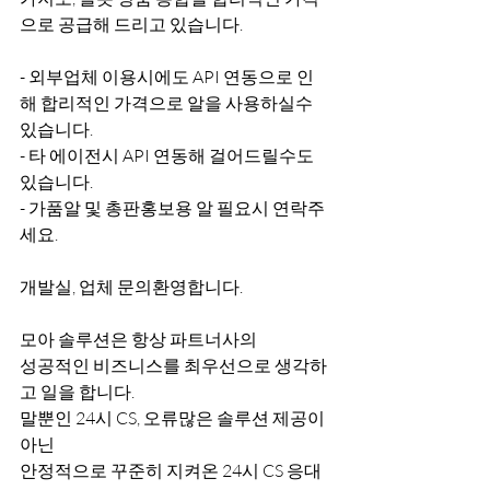
으로 공급해 드리고 있습니다. 
- 외부업체 이용시에도 API 연동으로 인
해 합리적인 가격으로 알을 사용하실수 
있습니다.
- 타 에이전시 API 연동해 걸어드릴수도 
있습니다. 
- 가품알 및 총판홍보용 알 필요시 연락주
세요.
개발실, 업체 문의환영합니다.
모아 솔루션은 항상 파트너사의
성공적인 비즈니스를 최우선으로 생각하
고 일을 합니다.
말뿐인 24시 CS, 오류많은 솔루션 제공이 
아닌
안정적으로 꾸준히 지켜온 24시 CS 응대