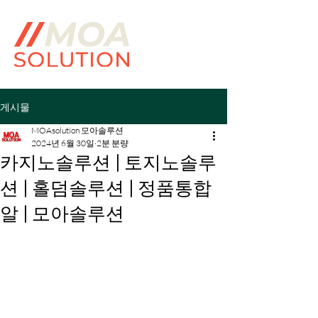
게시물
MOAsolution 모아솔루션
2024년 6월 30일
2분 분량
카지노솔루션 | 토지노솔루
션 | 홀덤솔루션 | 정품통합
알 | 모아솔루션