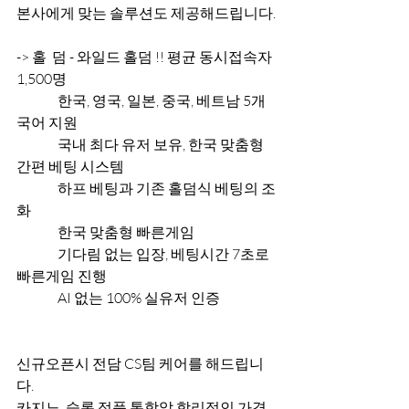
본사에게 맞는 솔루션도 제공해드립니다.
-> 홀  덤 - 와일드 홀덤 !! 평균 동시접속자 
1,500명
               한국, 영국, 일본, 중국, 베트남 5개 
국어 지원
               국내 최다 유저 보유, 한국 맞춤형 
간편 베팅 시스템
               하프 베팅과 기존 홀덤식 베팅의 조
화
               한국 맞춤형 빠른게임
               기다림 없는 입장, 베팅시간 7초로 
빠른게임 진행
               AI 없는 100% 실유저 인증
신규오픈시 전담 CS팀 케어를 해드립니
다.
카지노, 슬롯 정품 통합알 합리적인 가격