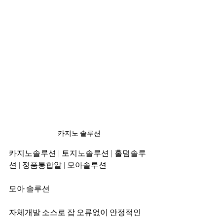
카지노 솔루션
카지노솔루션 | 토지노솔루션 | 홀덤솔루
션 | 정품통합알 | 모아솔루션 
모아 솔루션 
자체개발 소스로 잡 오류없이 안정적인 