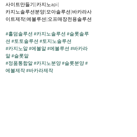
사이트만들기|카지노api|
카지노솔루션분양|모아솔루션|바카라사
이트제작|에볼루션|오프매장전용솔루션
#홀덤솔루션
#카지노솔루션
#슬롯솔루
션
#토토솔루션
#토지노솔루션
#카지노알
#에볼알
#에볼루션
#바카라
알
#슬롯알
#정품통합알
#카지노분양
#슬롯분양
#
에볼제작
#바카라제작
#카지노사이트임대
#슬롯사이트임대
#
통합알
#심리스알
#카지노api
#슬롯api
#바카라api
#카지노제작
#슬롯
제작
#토토제작
#프라그마틱
#오프매장
전용솔루션
카지노솔루션, 슬롯솔루션, 홀덤솔루션, 
토지노솔루션, 카지노알, 
에볼알, 에볼루션, 바카라알, 슬롯알, 정품