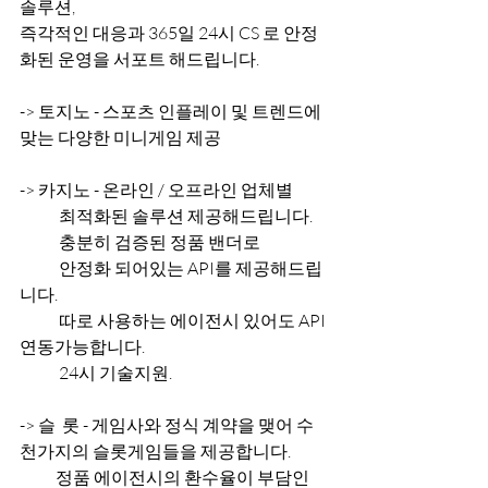
솔루션,
즉각적인 대응과 365일 24시 CS 로 안정
화된 운영을 서포트 해드립니다.
-> 토지노 - 스포츠 인플레이 및 트렌드에 
맞는 다양한 미니게임 제공
-> 카지노 - 온라인 / 오프라인 업체별 
            최적화된 솔루션 제공해드립니다.
            충분히 검증된 정품 밴더로
            안정화 되어있는 API를 제공해드립
니다.
            따로 사용하는 에이전시 있어도 API 
연동가능합니다. 
            24시 기술지원. 
-> 슬  롯 - 게임사와 정식 계약을 맺어 수
천가지의 슬롯게임들을 제공합니다. 
           정품 에이전시의 환수율이 부담인 