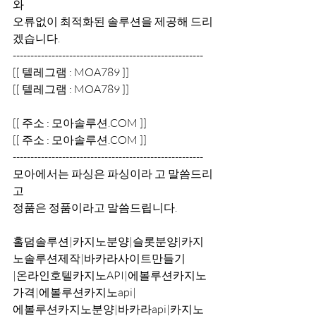
와
오류없이 최적화된 솔루션을 제공해 드리
겠습니다.
------------------------------------------------------
[[ 텔레그램 : MOA789 ]]
[[ 텔레그램 : MOA789 ]]
[[ 주소 : 모아솔루션.COM ]]
[[ 주소 : 모아솔루션.COM ]]
------------------------------------------------------
모아에서는 파싱은 파싱이라 고 말씀드리
고
정품은 정품이라고 말씀드립니다.
홀덤솔루션|카지노분양|슬롯분양|카지
노솔루션제작|바카라사이트만들기
|온라인호텔카지노API|에볼루션카지노
가격|에볼루션카지노api|
에볼루션카지노분양|바카라api|카지노 