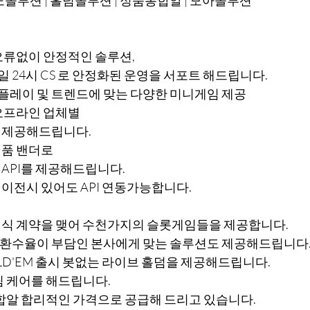
솔루션 | 홀덤솔루션 | 정품통합알 | 모아솔루션 
오류없이 안정적인 솔루션,
일 24시 CS 로 안정화된 운영을 서포트 해드립니다.
인플레이 및 트렌드에 맞는 다양한 미니게임 제공
 오프라인 업체별 
화된 솔루션 제공해드립니다.
검증된 정품 밴더로
화 되어있는 API를 제공해드립니다.
로 사용하는 에이전시 있어도 API 연동가능합니다. 
와 정식 계약을 맺어 수천가지의 슬롯게임들을 제공합니다. 
정품 에이전시의 환수율이 부담인 본사에게 맞는 솔루션도 제공해드립니다
S HOLD'EM 출시 봇없는 라이브 홀덤을 제공해드립니다.
팀 케어를 해드립니다.
합알 합리적인 가격으로 공급해 드리고 있습니다. 