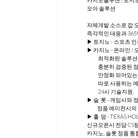
카지노솔루션 | 토지노
모아 솔루션 
자체개발 소스로 잡 
즉각적인 대응과 365
▶ 토지노 - 스포츠 
▶ 카지노 - 온라인 /
            최적
            충분히 
            안정
            따
            24시 기술지원. 
▶ 슬  롯 - 게임사
           
▶ 홀  덤 - TEXA
신규오픈시 전담 CS
카지노, 슬롯 정품 통