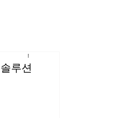
루션
정품 통합알 API
컨설팅
More
덤솔루션