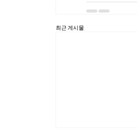
최근 게시물