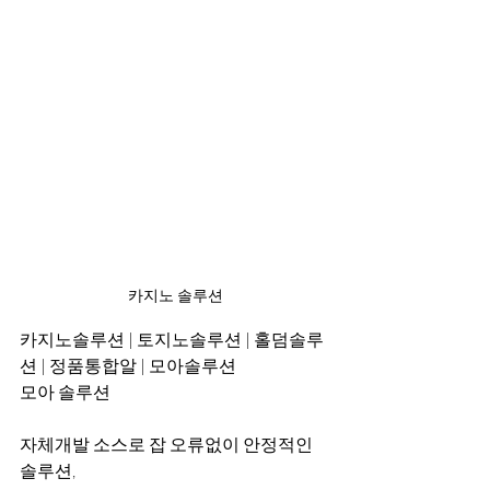
카지노 솔루션
카지노솔루션 | 토지노솔루션 | 홀덤솔루
션 | 정품통합알 | 모아솔루션 
모아 솔루션 
자체개발 소스로 잡 오류없이 안정적인 
솔루션,