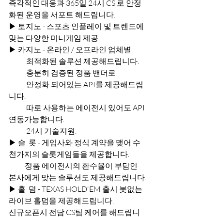
즉각적인 대응과 365일 24시 CS 로 안정
화된 운영을 서포트 해드립니다.
▶ 토지노 - 스포츠 인플레이 및 트렌드에 
맞는 다양한 미니게임 제공
▶ 카지노 - 온라인 / 오프라인 업체별 
            최적화된 솔루션 제공해드립니다.
            충분히 검증된 정품 밴더로
            안정화 되어있는 API를 제공해드립
니다.
            따로 사용하는 에이전시 있어도 API 
연동가능합니다. 
            24시 기술지원. 
▶ 슬  롯 - 게임사와 정식 계약을 맺어 수
천가지의 슬롯게임들을 제공합니다. 
           정품 에이전시의 환수율이 부담인 
본사에게 맞는 솔루션도 제공해드립니다.
▶ 홀  덤 - TEXAS HOLD'EM 출시 봇없는 
라이브 홀덤을 제공해드립니다.
신규오픈시 전담 CS팀 케어를 해드립니