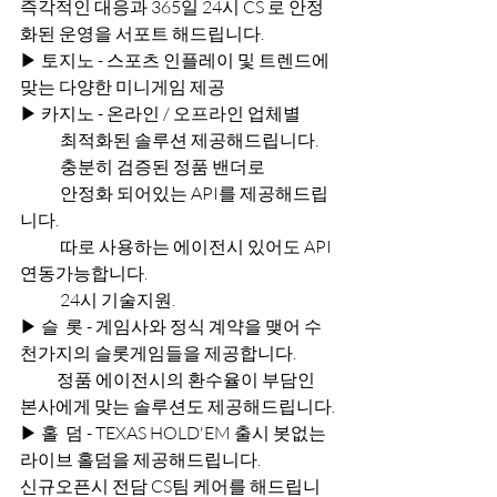
즉각적인 대응과 365일 24시 CS 로 안정
화된 운영을 서포트 해드립니다.
▶ 토지노 - 스포츠 인플레이 및 트렌드에 
맞는 다양한 미니게임 제공
▶ 카지노 - 온라인 / 오프라인 업체별 
            최적화된 솔루션 제공해드립니다.
            충분히 검증된 정품 밴더로
            안정화 되어있는 API를 제공해드립
니다.
            따로 사용하는 에이전시 있어도 API 
연동가능합니다. 
            24시 기술지원. 
▶ 슬  롯 - 게임사와 정식 계약을 맺어 수
천가지의 슬롯게임들을 제공합니다. 
           정품 에이전시의 환수율이 부담인 
본사에게 맞는 솔루션도 제공해드립니다.
▶ 홀  덤 - TEXAS HOLD'EM 출시 봇없는 
라이브 홀덤을 제공해드립니다.
신규오픈시 전담 CS팀 케어를 해드립니