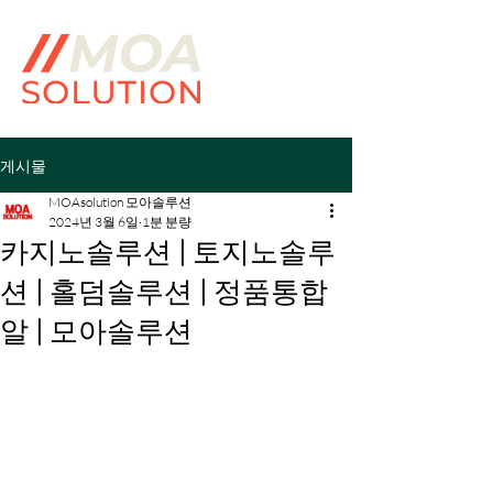
게시물
MOAsolution 모아솔루션
2024년 3월 6일
1분 분량
카지노솔루션 | 토지노솔루
션 | 홀덤솔루션 | 정품통합
알 | 모아솔루션