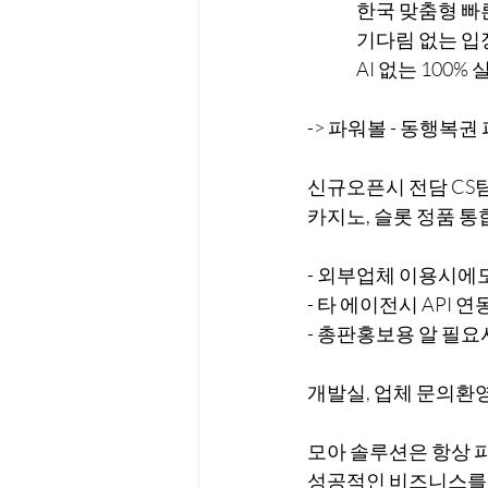
               한국 
             
               AI 없
-> 파워볼 - 동행복권 파워
신규오픈시 전담 CS
카지노, 슬롯 정품 통
- 외부업체 이용시에
- 타 에이전시 API 
- 총판홍보용 알 필요
개발실, 업체 문의환
모아 솔루션은 항상
성공적인 비즈니스를 