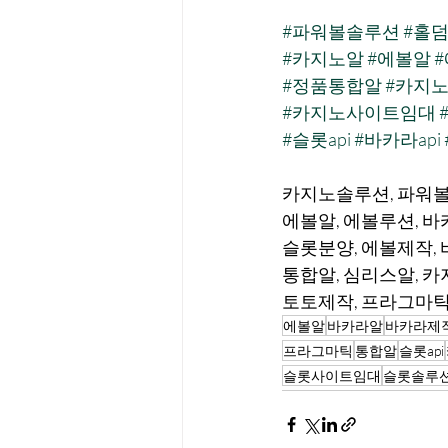
#파워볼솔루션
#홀
#카지노알
#에볼알
#정품통합알
#카지
#카지노사이트임대
#슬롯api
#바카라api
카지노솔루션, 파워볼
에볼알, 에볼루션, 바
슬롯분양, 에볼제작,
통합알, 심리스알, 카지
토토제작, 프라그마
에볼알
바카라알
바카라제
프라그마틱
통합알
슬롯api
슬롯사이트임대
슬롯솔루