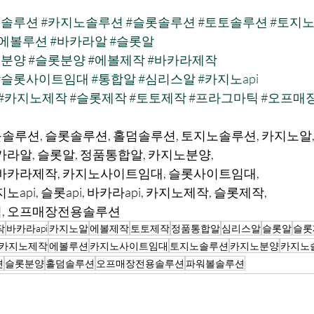
덤솔루션
#카지노솔루션
#슬롯솔루션
#토토솔루션
#토지
#에볼루션
#바카라알
#슬롯알
노분양
#슬롯분양
#에볼제작
#바카라제작
#슬롯사이트임대
#통합알
#심리스알
#카지노api
#카지노제작
#슬롯제작
#토토제작
#프라그마틱
#오프매
솔루션, 슬롯솔루션, 홀덤솔루션, 토지노솔루션, 카지노알
카라알, 슬롯알, 정품통합알, 카지노분양,
 바카라제작, 카지노사이트임대, 슬롯사이트임대,
노api, 슬롯api, 바카라api, 카지노제작, 슬롯제작,
틱, 오프매장전용솔루션
작
바카라api
카지노알
에볼제작
토토제작
정품통합알
심리스알
슬롯알
슬롯
카지노제작
에볼루션
카지노사이트임대
토지노솔루션
카지노분양
카지노
션
슬롯분양
홀덤솔루션
오프매장전용솔루션
파워볼솔루션