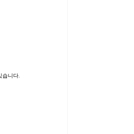
있습니다.