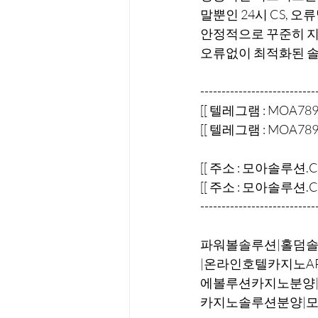
말뿐인 24시 CS, 
안정적으로 꾸준히 지켜
오류없이 최적화된 
---------------------------
[[ 텔레그램 : MOA789 
[[ 텔레그램 : MOA789 
[[ 주소 : 모아솔루션.C
[[ 주소 : 모아솔루션.C
---------------------------
파워볼솔루션|홀덤솔
|온라인호텔카지노AP
에볼루션카지노분양|바
카지노솔루션분양|