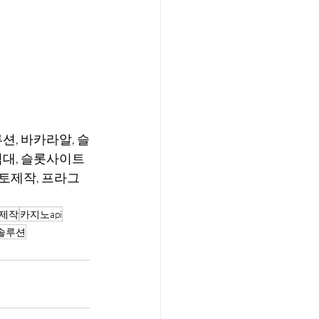
션, 바카라알, 슬
임대, 슬롯사이트
 토토제작, 프라그
제작
카지노api
솔루션