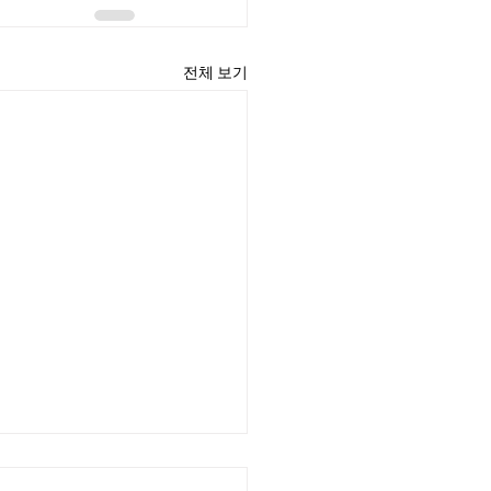
전체 보기