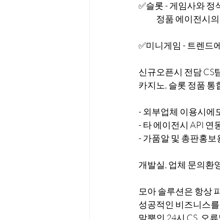
✅슬롯 - 게임사와 
           
✅미니게임 - 트렌드
신규오픈시 전담 CS
카지노, 슬롯 정품 
- 외부업체 이용시에
- 타 에이전시 API 
- 가품알 및 총판홍보
개발실, 업체 문의환
모아 솔루션은 항상
성공적인 비즈니스를 
말뿐인 24시 CS, 