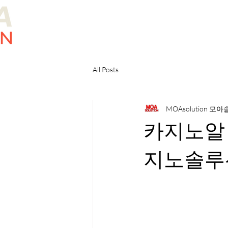
MOAsolution
카
All Posts
MOAsolution 모
카지노알 
지노솔루션