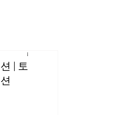
루션
정품 통합알 API
컨설팅
More
 | 토
루션