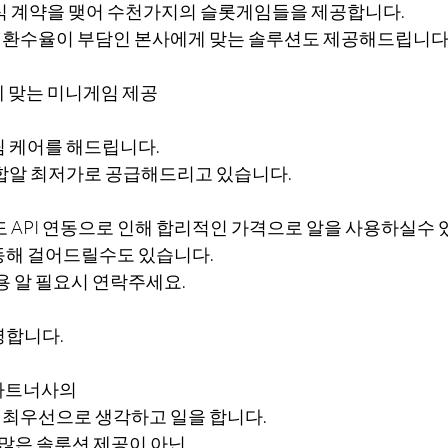
정식 계약을 맺어 수천가지의 슬롯게임들을 제공합니다. 
 정품 에이전시의 환수율이 부담인 본사에게 맞는 솔루션도 제공해드립니다
에 맞는 미니게임 제공
팀 케어를 해드립니다.
통합알 최저가로 공급해드리고 있습니다. 
도 API 연동으로 인해 합리적인 가격으로 알을 사용하실수 
연동해 걸어드릴수도 있습니다. 
용 알 필요시 연락주세요.
영합니다.
 파트너사의
최우선으로 생각하고 일을 합니다.
오류많은 솔루션 제공이 아닌