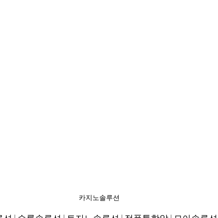
카지노솔루션