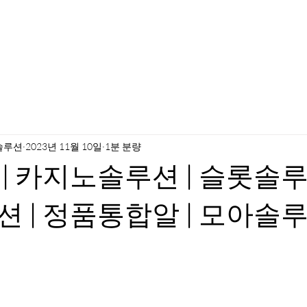
지노 솔루션
토지노 솔루션
홀덤 솔루션
파워볼 솔
아솔루션
2023년 11월 10일
1분 분량
| 카지노솔루션 | 슬롯솔루션
 | 정품통합알 | 모아솔